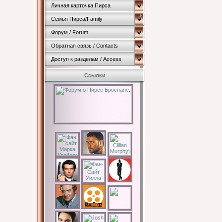
Личная карточка Пирса
Семья Пирса/Family
Форум / Forum
Обратная связь / Contacts
Доступ к разделам / Access
Ссылки